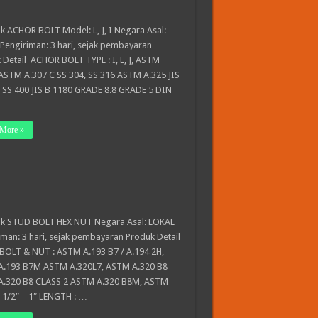
 ACHOR BOLT Model: L, J, I Negara Asal:
Pengiriman: 3 hari, sejak pembayaran
 Detail ACHOR BOLT TYPE : I, L, J, ASTM
 ASTM A.307 C SS 304, SS 316 ASTM A.325 JIS
 SS 400 JIS B 1180 GRADE 8.8 GRADE 5 DIN
More »
 STUD BOLT HEX NUT Negara Asal: LOKAL
iman: 3 hari, sejak pembayaran Produk Detail
OLT & NUT : ASTM A.193 B7 / A.194 2H,
.193 B7M ASTM A.320L7, ASTM A.320 B8
.320 B8 CLASS 2 ASTM A.320 B8M, ASTM
: 1/2″ – 1″ LENGTH : …