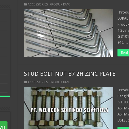
ACCESSORIES
,
PRODUK KAMI
Produk
LOKAL 
Produk
1.307,
G 3101
912 …
Read 
STUD BOLT NUT B7 2H ZINC PLATE
ACCESSORIES
,
PRODUK KAMI
Produk
Pengir
STUD B
ASTM A
ASTM A
BSIZE 