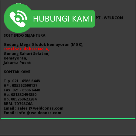
PT . WELDCON
SOITINDO SEJAHTERA
Gedung Mega Glodok kemayoran (MGK),
1st Floor Blok D2 No. 6,
Gunung Sahari Selatan,
Kemayoran,
Jakarta Pusat
KONTAK KAMI
Tlp. 021 - 6586 6448
HP : 085262590127
Fax. 021 - 6586 6448
Hp. 081382494850
Hp. 085268623284
BBM. 7D798C6A
Email : sales @ weldconss.com
Email : info @ weldconss.com