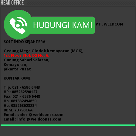
HEAD OFFICE
PT . WELDCON
SOITINDO SEJAHTERA
Gedung Mega Glodok kemayoran (MGK),
1st Floor Blok D2 No. 6,
Gunung Sahari Selatan,
Kemayoran,
Jakarta Pusat
KONTAK KAMI
Tlp. 021 - 6586 6448
HP : 085262590127
Fax. 021 - 6586 6448
Hp. 081382494850
Hp. 085268623284
BBM. 7D798C6A
Email : sales @ weldconss.com
Email : info @ weldconss.com